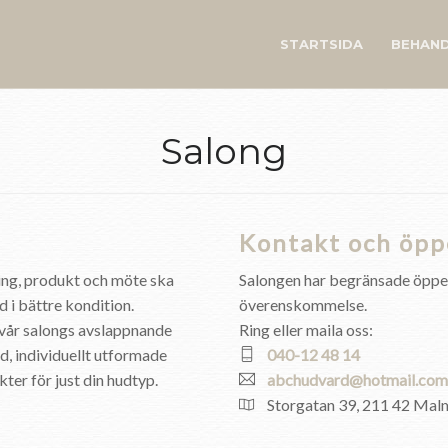
STARTSIDA
BEHAND
Salong
Kontakt och öpp
ing, produkt och möte ska
Salongen har begränsade öppet
d i bättre kondition.
överenskommelse.
i vår salongs avslappnande
Ring eller maila oss:
d, individuellt utformade
040-12 48 14
er för just din hudtyp.
abchudvard@hotmail.com
Storgatan 39, 211 42 Mal