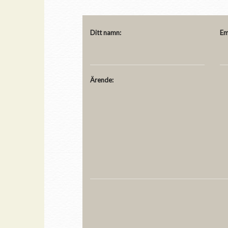
Ditt namn:
Em
Ärende: