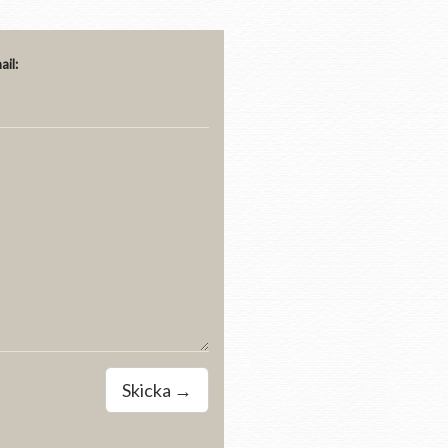
ail:
Skicka →