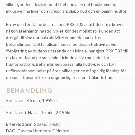
vilket gör den idealisk för att behandla en rad hudåkommor,
inklusive fina linjer och rynkor, ärr, slapp hud och en ojämn hudton.
En av de största fördelarna med PRX T33 är att den inte kräver
någon återhämtningstid, vilket gör det möjligt för kunden att
återgå till sina normala aktiviteter omedelbart efter
behandlingen. Detta, tillsammans med dess effektivitet vid
förbättring av hudens utseende och känsla, har gjort PRX T33 till
en favorit bland de som söker icke-invasiva metoder för
hudförbättring. Behandlingen passar alla hudtyper och kan
utföras när som helst på året, vilket ger en mångsidig lösning för
de som strävar efter en ungdomligare, mer strålande hud.
BEHANDLING
Full face - 45 min, 1 995kr
Full face + Hals - 45 min, 2 495kr
Eftervård (min 6 dagar) ingår:
DAG: Creama Nutriente E idrante