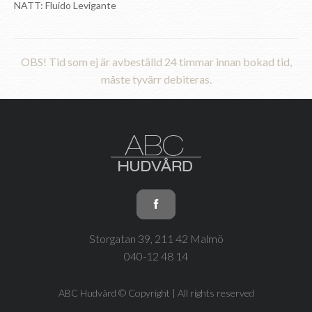
NATT: Fluido Levigante
OBS! Tid som ej är avbeställd 24 timmar innan bokad tid,
måste tyvärr debiteras.
Storgatan 39, 211 42 Malmö
040-12 48 14
ABC Hudvård © Copyright | All rights reserved