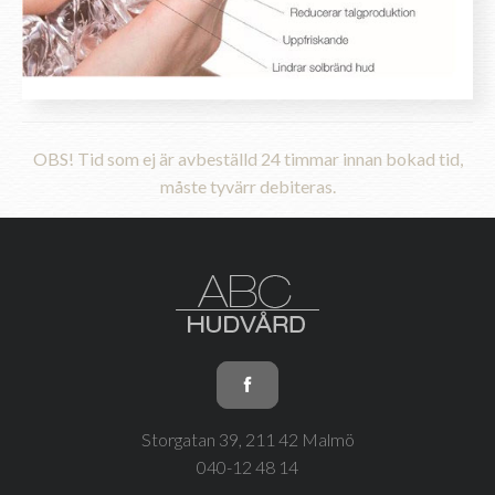
OBS! Tid som ej är avbeställd 24 timmar innan bokad tid,
måste tyvärr debiteras.
Storgatan 39, 211 42 Malmö
040-12 48 14