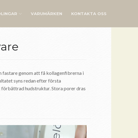
LINGAR
VARUMÄRKEN
KONTAKTA OSS
vare
n fastare genom att få kollagenfibrerna i
ltatet syns redan efter första
t förbättrad hudstruktur. Stora porer dras