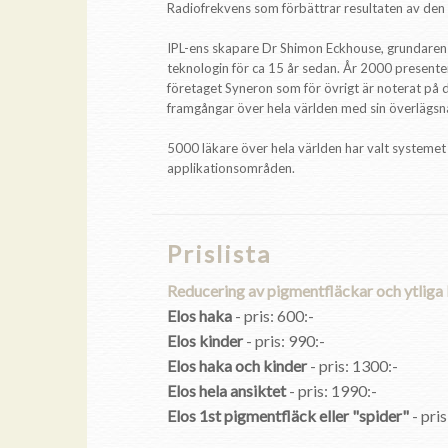
Radiofrekvens som förbättrar resultaten av den 
IPL-ens skapare Dr Shimon Eckhouse, grundaren 
teknologin för ca 15 år sedan. År 2000 presente
företaget Syneron som för övrigt är noterat på
framgångar över hela världen med sin överlägsna
5000 läkare över hela världen har valt systemet o
applikationsområden.
Prislista
Reducering av pigmentfläckar och ytliga 
Elos haka
- pris: 600:-
Elos kinder
- pris: 990:-
Elos haka och kinder
- pris: 1300:-
Elos hela ansiktet
- pris: 1990:-
Elos 1st pigmentfläck eller "spider"
- pris