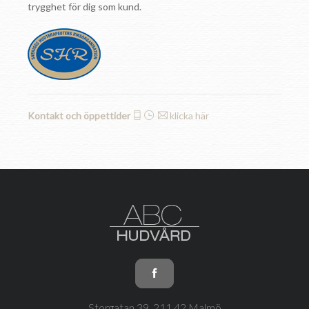
trygghet för dig som kund.
Kontakt och öppettider
klicka här
Storgatan 39, 211 42 Malmö